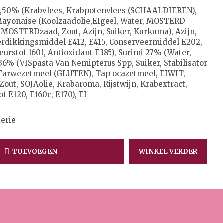
6,50% (krabvlees, Krabpotenvlees (SCHAALDIEREN),
Mayonaise (koolzaadolie,EIgeel, Water, MOSTERD
 MOSTERDzaad, Zout, Azijn, Suiker, Kurkuma), Azijn,
erdikkingsmiddel E412, E415, Conserveermiddel E202,
leurstof 160f, Antioxidant E385), Surimi 27% (Water,
36% (VISpasta Van Nemipterus Spp, Suiker, Stabilisator
 Tarwezetmeel (GLUTEN), Tapiocazetmeel, EIWIT,
 Zout, SOJAolie, Krabaroma, Rijstwijn, Krabextract,
of E120, E160c, E170), EI
erie
TOEVOEGEN
WINKEL VERDER