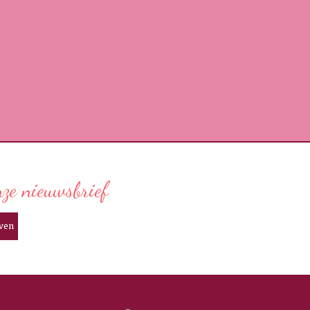
nze nieuwsbrief
jven