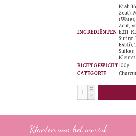
Krab 3
Zout), 
(water,
Zout, V
INGREDIËNTEN
E211, K
Surimi 
E451i),
Suiker,
Kleurst
RICHTGEWICHT
100g
CATEGORIE
Charcut
Klanten aan het woord